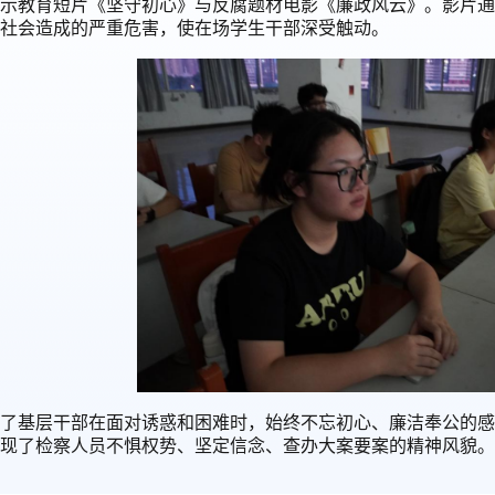
示教育短片《坚守初心》与反腐题材电影《廉政风云》。影片通
社会造成的严重危害，使在场
学
生干部深受触动。
了基层干部在面对诱惑和困难时，始终不忘初心、廉洁奉公的感
现了检察人员不惧权势、坚定信念、查办大案要案的精神风貌
。