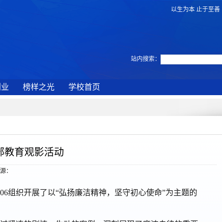
以生为本 止于至善
站内搜索：
创业
榜样之光
学校首页
部教育观影活动
 来源：
06
组织开展了以
“弘扬廉洁精神，坚守初心使命”为主题的